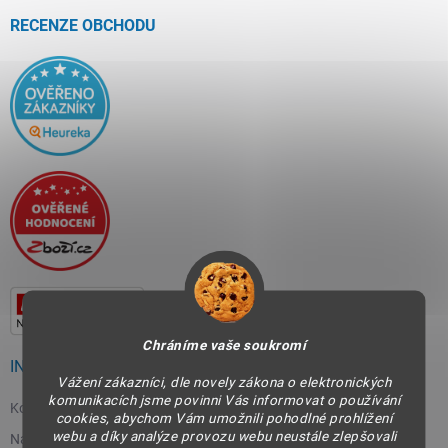
t
í
RECENZE OBCHODU
Chráníme vaše soukromí
INFORMACE PRO VÁS
Vážení zákazníci, dle novely zákona o elektronických
komunikacích jsme povinni Vás informovat o používání
Kontakty
cookies, abychom Vám umožnili pohodlné prohlížení
webu a díky analýze provozu webu neustále zlepšovali
Napište nám