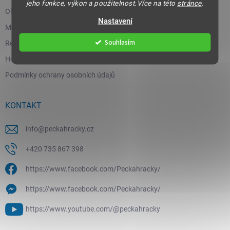
jeho funkce, výkon a použitelnost.Více na této
stránce
.
Obchodní podmínky
Nastavení
Moje objednávka
Souhlasím
Reklamace a vrácení zboží
Hodnocení obchodu
Podmínky ochrany osobních údajů
KONTAKT
info
@
peckahracky.cz
+420 735 867 398
https://www.facebook.com/Peckahracky/
https://www.facebook.com/Peckahracky/
https://www.youtube.com/@peckahracky