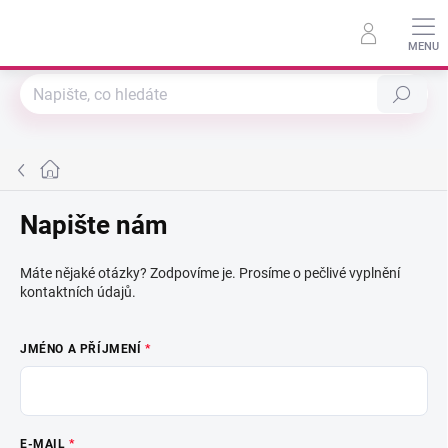
Doprava zdarma při nákupu nad 1500 Kč !!!
Přejít
na
obsah
Hledat
Domů
Napište nám
Máte nějaké otázky? Zodpovíme je. Prosíme o pečlivé vyplnění
kontaktních údajů.
JMÉNO A PŘÍJMENÍ
E-MAIL