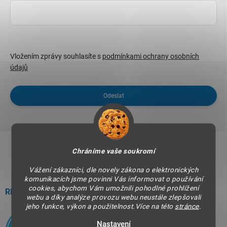
Vložením zprávy souhlasíte s
podmínkami ochrany osobních
údajů
Odeslat
Z
á
Chráníme vaše soukromí
p
a
Vážení zákazníci, dle novely zákona o elektronických
komunikacích jsme povinni Vás informovat o používání
t
cookies, abychom Vám umožnili pohodlné prohlížení
í
RECENZE OBCHODU
webu a díky analýze provozu webu neustále zlepšovali
jeho funkce, výkon a použitelnost.Více na této
stránce
.
Nastavení