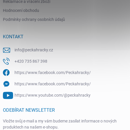
Reklamace a vrácení zboží
Hodnocení obchodu
Podmínky ochrany osobních údajů
KONTAKT
info
@
peckahracky.cz
+420 735 867 398
https://www.facebook.com/Peckahracky/
https://www.facebook.com/Peckahracky/
https://www.youtube.com/@peckahracky
ODEBÍRAT NEWSLETTER
Vložte svůj e-mail a my vám budeme zasílat informace o nových
produktech na našem e-shopu.