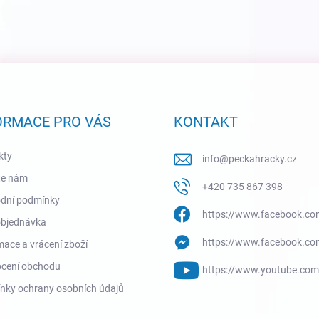
ORMACE PRO VÁS
KONTAKT
kty
info
@
peckahracky.cz
te nám
+420 735 867 398
dní podmínky
https://www.facebook.co
objednávka
https://www.facebook.co
ace a vrácení zboží
cení obchodu
https://www.youtube.co
nky ochrany osobních údajů