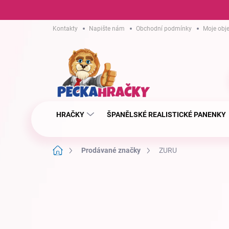
Přejít
Kontakty
Napište nám
Obchodní podmínky
Moje obj
na
obsah
HRAČKY
ŠPANĚLSKÉ REALISTICKÉ PANENKY
Domů
Prodávané značky
ZURU