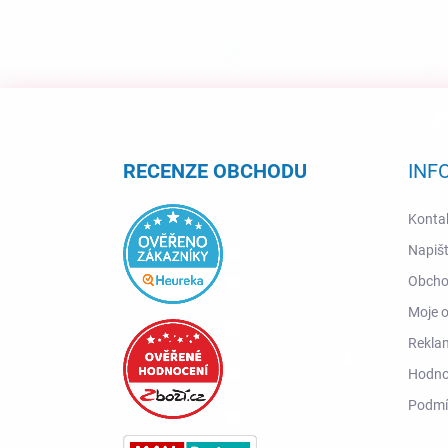
Z
á
p
a
RECENZE OBCHODU
INF
t
í
Konta
Napiš
Obcho
Moje 
Reklam
Hodno
Podmí