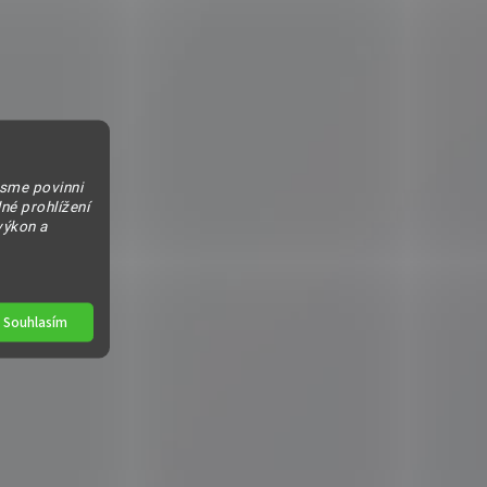
jsme povinni
né prohlížení
výkon a
Souhlasím