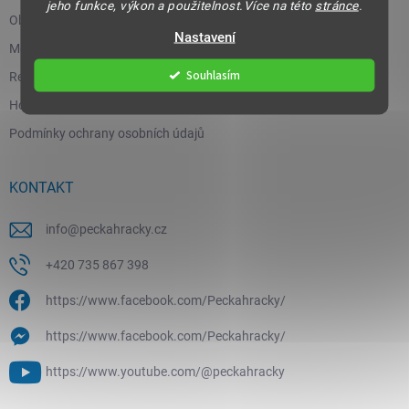
jeho funkce, výkon a použitelnost.Více na této
stránce
.
Obchodní podmínky
Nastavení
Moje objednávka
Souhlasím
Reklamace a vrácení zboží
Hodnocení obchodu
Podmínky ochrany osobních údajů
KONTAKT
info
@
peckahracky.cz
+420 735 867 398
https://www.facebook.com/Peckahracky/
https://www.facebook.com/Peckahracky/
https://www.youtube.com/@peckahracky