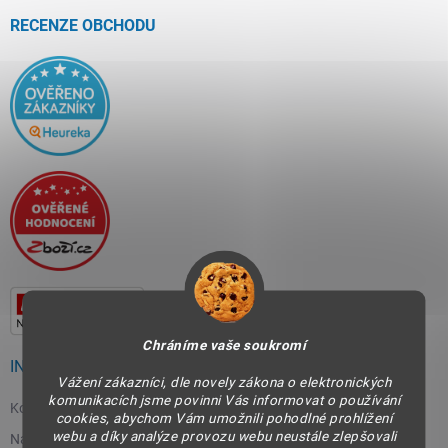
t
í
RECENZE OBCHODU
Chráníme vaše soukromí
INFORMACE PRO VÁS
Vážení zákazníci, dle novely zákona o elektronických
komunikacích jsme povinni Vás informovat o používání
Kontakty
cookies, abychom Vám umožnili pohodlné prohlížení
webu a díky analýze provozu webu neustále zlepšovali
Napište nám