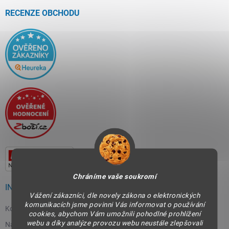
t
í
RECENZE OBCHODU
Chráníme vaše soukromí
INFORMACE PRO VÁS
Vážení zákazníci, dle novely zákona o elektronických
komunikacích jsme povinni Vás informovat o používání
Kontakty
cookies, abychom Vám umožnili pohodlné prohlížení
webu a díky analýze provozu webu neustále zlepšovali
Napište nám