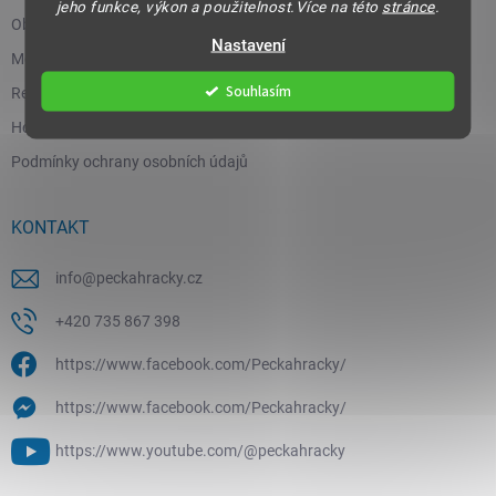
jeho funkce, výkon a použitelnost.Více na této
stránce
.
Obchodní podmínky
Nastavení
Moje objednávka
Souhlasím
Reklamace a vrácení zboží
Hodnocení obchodu
Podmínky ochrany osobních údajů
KONTAKT
info
@
peckahracky.cz
+420 735 867 398
https://www.facebook.com/Peckahracky/
https://www.facebook.com/Peckahracky/
https://www.youtube.com/@peckahracky