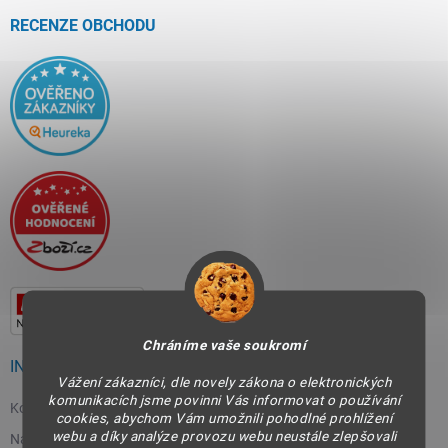
t
í
RECENZE OBCHODU
Chráníme vaše soukromí
INFORMACE PRO VÁS
Vážení zákazníci, dle novely zákona o elektronických
komunikacích jsme povinni Vás informovat o používání
Kontakty
cookies, abychom Vám umožnili pohodlné prohlížení
webu a díky analýze provozu webu neustále zlepšovali
Napište nám