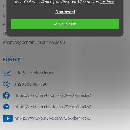
jeho funkce, výkon a použitelnost.Více na této
stránce
.
Obchodní podmínky
Nastavení
Moje objednávka
Souhlasím
Reklamace a vrácení zboží
Hodnocení obchodu
Podmínky ochrany osobních údajů
KONTAKT
info
@
peckahracky.cz
+420 735 867 398
https://www.facebook.com/Peckahracky/
https://www.facebook.com/Peckahracky/
https://www.youtube.com/@peckahracky