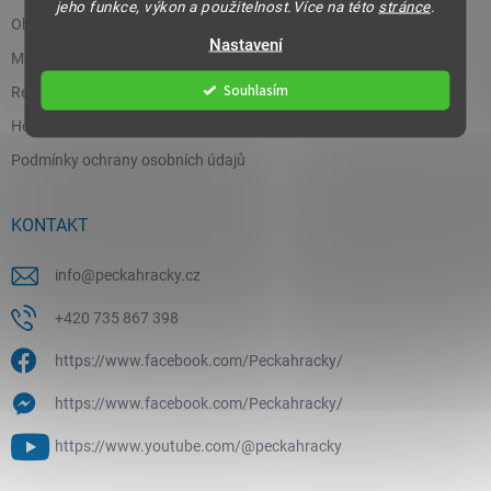
jeho funkce, výkon a použitelnost.Více na této
stránce
.
Obchodní podmínky
Nastavení
Moje objednávka
Souhlasím
Reklamace a vrácení zboží
Hodnocení obchodu
Podmínky ochrany osobních údajů
KONTAKT
info
@
peckahracky.cz
+420 735 867 398
https://www.facebook.com/Peckahracky/
https://www.facebook.com/Peckahracky/
https://www.youtube.com/@peckahracky