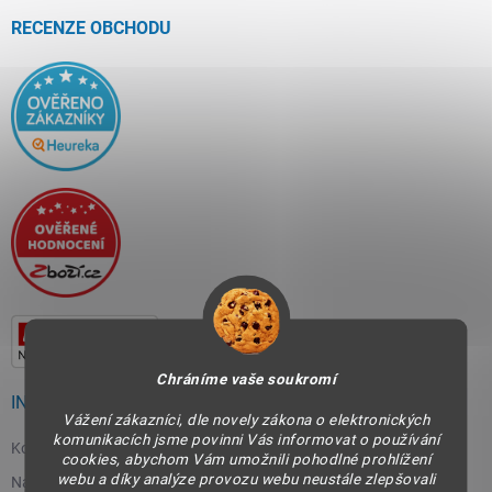
t
í
RECENZE OBCHODU
Chráníme vaše soukromí
INFORMACE PRO VÁS
Vážení zákazníci, dle novely zákona o elektronických
komunikacích jsme povinni Vás informovat o používání
Kontakty
cookies, abychom Vám umožnili pohodlné prohlížení
webu a díky analýze provozu webu neustále zlepšovali
Napište nám