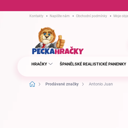
Přejít
Kontakty
Napište nám
Obchodní podmínky
Moje obj
na
obsah
HRAČKY
ŠPANĚLSKÉ REALISTICKÉ PANENKY
Domů
Prodávané značky
Antonio Juan