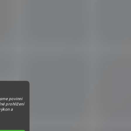
jsme povinni
né prohlížení
výkon a