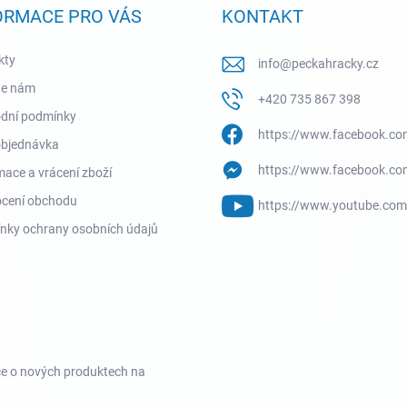
ORMACE PRO VÁS
KONTAKT
kty
info
@
peckahracky.cz
te nám
+420 735 867 398
dní podmínky
https://www.facebook.co
objednávka
https://www.facebook.co
ace a vrácení zboží
cení obchodu
https://www.youtube.co
nky ochrany osobních údajů
ce o nových produktech na