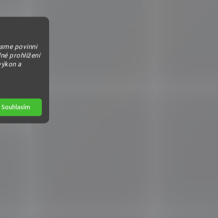
jsme povinni
né prohlížení
výkon a
Souhlasím