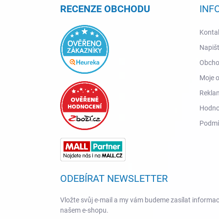
a
RECENZE OBCHODU
INF
t
í
Konta
Napiš
Obcho
Moje 
Reklam
Hodno
Podmí
ODEBÍRAT NEWSLETTER
Vložte svůj e-mail a my vám budeme zasílat informa
našem e-shopu.