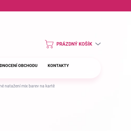
ny osobních údajů
PRÁZDNÝ KOŠÍK
NÁKUPNÍ
KOŠÍK
DNOCENÍ OBCHODU
KONTAKTY
né natažení mix barev na kartě