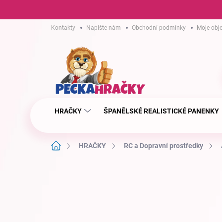
Přejít
Kontakty
Napište nám
Obchodní podmínky
Moje obj
na
obsah
HRAČKY
ŠPANĚLSKÉ REALISTICKÉ PANENKY
Domů
HRAČKY
RC a Dopravní prostředky