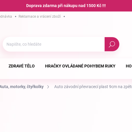
Doprava zdarma při nákupu nad 1500 Kč !!!
ednávka
Reklamace a vrácení zboží
Hodnocení obchodu
Podmínky ochra
Hledat
ZDRAVÉ TĚLO
HRAČKY OVLÁDANÉ POHYBEM RUKY
HO
Auta, motorky, čtyřkolky
Auto závodní převracecí plast 9cm na zpět