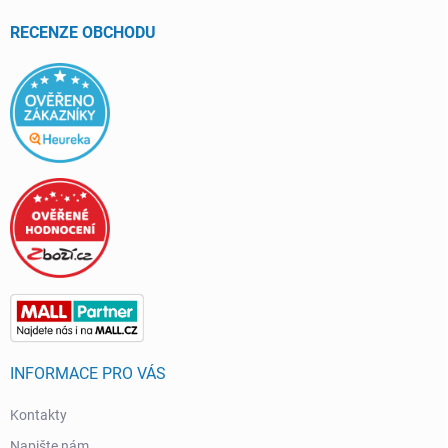
t
í
RECENZE OBCHODU
INFORMACE PRO VÁS
Kontakty
Napište nám