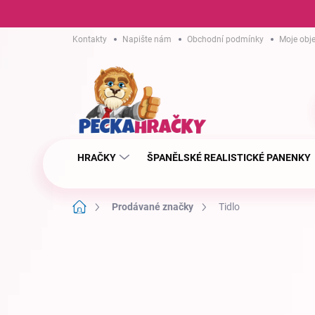
Přejít
Kontakty
Napište nám
Obchodní podmínky
Moje obj
na
obsah
HRAČKY
ŠPANĚLSKÉ REALISTICKÉ PANENKY
Domů
Prodávané značky
Tidlo