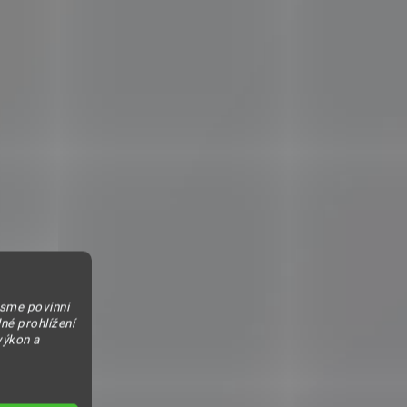
jsme povinni
né prohlížení
výkon a