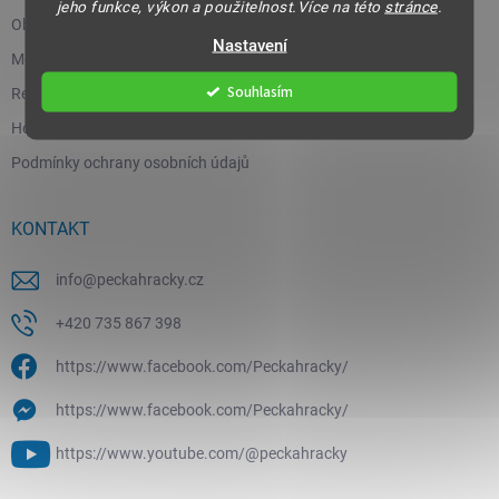
jeho funkce, výkon a použitelnost.Více na této
stránce
.
Obchodní podmínky
Nastavení
Moje objednávka
Souhlasím
Reklamace a vrácení zboží
Hodnocení obchodu
Podmínky ochrany osobních údajů
KONTAKT
info
@
peckahracky.cz
+420 735 867 398
https://www.facebook.com/Peckahracky/
https://www.facebook.com/Peckahracky/
https://www.youtube.com/@peckahracky