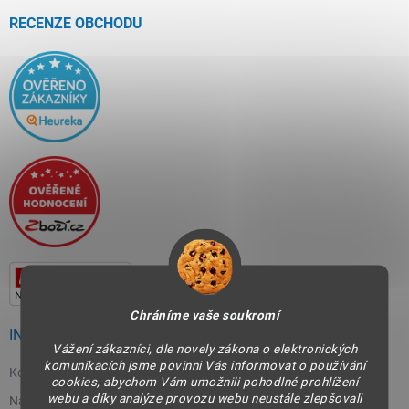
t
í
RECENZE OBCHODU
Chráníme vaše soukromí
INFORMACE PRO VÁS
Vážení zákazníci, dle novely zákona o elektronických
komunikacích jsme povinni Vás informovat o používání
Kontakty
cookies, abychom Vám umožnili pohodlné prohlížení
webu a díky analýze provozu webu neustále zlepšovali
Napište nám