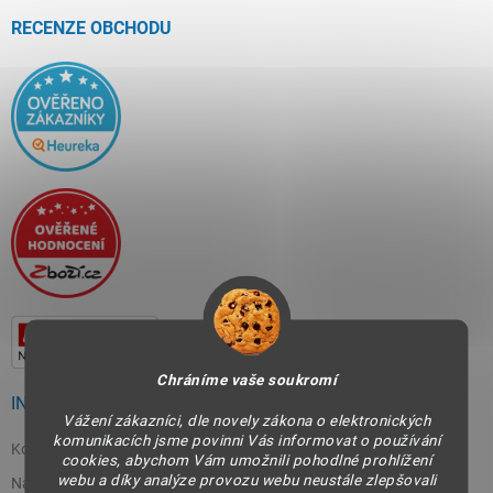
t
í
RECENZE OBCHODU
Chráníme vaše soukromí
INFORMACE PRO VÁS
Vážení zákazníci, dle novely zákona o elektronických
komunikacích jsme povinni Vás informovat o používání
Kontakty
cookies, abychom Vám umožnili pohodlné prohlížení
webu a díky analýze provozu webu neustále zlepšovali
Napište nám