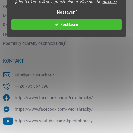
jeho funkce, výkon a použitelnost.Více na této
stránce
.
Obchodní podmínky
Nastavení
Moje objednávka
Souhlasím
Reklamace a vrácení zboží
Hodnocení obchodu
Podmínky ochrany osobních údajů
KONTAKT
info
@
peckahracky.cz
+420 735 867 398
https://www.facebook.com/Peckahracky/
https://www.facebook.com/Peckahracky/
https://www.youtube.com/@peckahracky