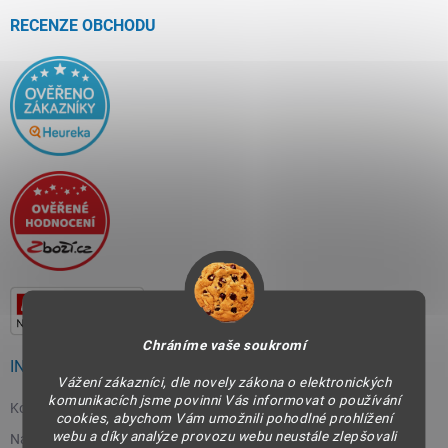
t
í
RECENZE OBCHODU
Chráníme vaše soukromí
INFORMACE PRO VÁS
Vážení zákazníci, dle novely zákona o elektronických
komunikacích jsme povinni Vás informovat o používání
Kontakty
cookies, abychom Vám umožnili pohodlné prohlížení
webu a díky analýze provozu webu neustále zlepšovali
Napište nám