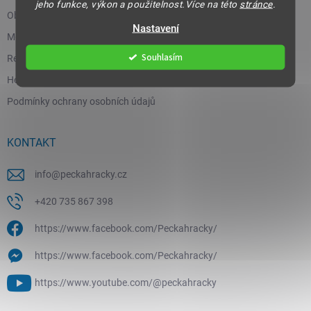
jeho funkce, výkon a použitelnost.Více na této
stránce
.
Obchodní podmínky
Nastavení
Moje objednávka
Souhlasím
Reklamace a vrácení zboží
Hodnocení obchodu
Podmínky ochrany osobních údajů
KONTAKT
info
@
peckahracky.cz
+420 735 867 398
https://www.facebook.com/Peckahracky/
https://www.facebook.com/Peckahracky/
https://www.youtube.com/@peckahracky