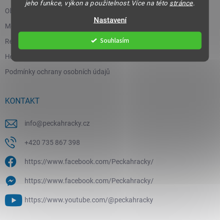
jeho funkce, výkon a použitelnost.Více na této
stránce
.
Obchodní podmínky
Nastavení
Moje objednávka
Souhlasím
Reklamace a vrácení zboží
Hodnocení obchodu
Podmínky ochrany osobních údajů
KONTAKT
info
@
peckahracky.cz
+420 735 867 398
https://www.facebook.com/Peckahracky/
https://www.facebook.com/Peckahracky/
https://www.youtube.com/@peckahracky