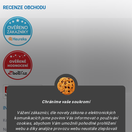
t
í
RECENZE OBCHODU
Chráníme vaše soukromí
INFORMACE PRO VÁS
Vážení zákazníci, dle novely zákona o elektronických
komunikacích jsme povinni Vás informovat o používání
Kontakty
cookies, abychom Vám umožnili pohodlné prohlížení
webu a díky analýze provozu webu neustále zlepšovali
Napište nám