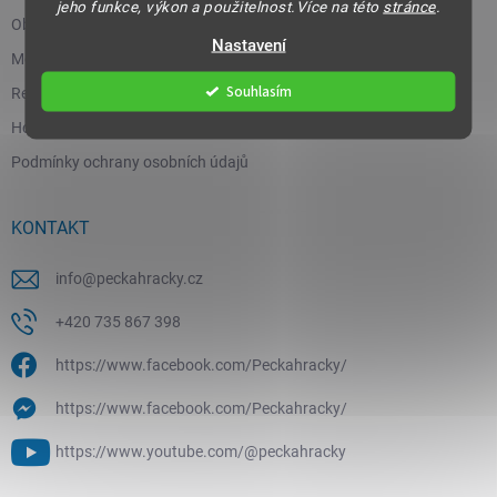
jeho funkce, výkon a použitelnost.Více na této
stránce
.
Obchodní podmínky
Nastavení
Moje objednávka
Souhlasím
Reklamace a vrácení zboží
Hodnocení obchodu
Podmínky ochrany osobních údajů
KONTAKT
info
@
peckahracky.cz
+420 735 867 398
https://www.facebook.com/Peckahracky/
https://www.facebook.com/Peckahracky/
https://www.youtube.com/@peckahracky