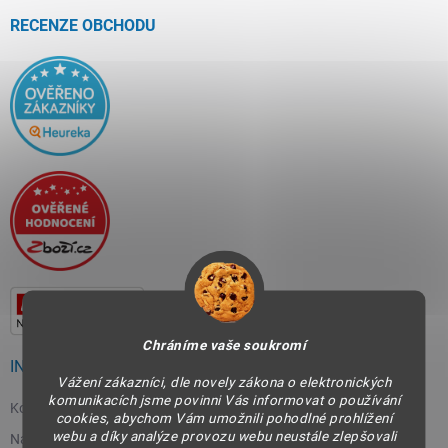
t
í
RECENZE OBCHODU
Chráníme vaše soukromí
INFORMACE PRO VÁS
Vážení zákazníci, dle novely zákona o elektronických
komunikacích jsme povinni Vás informovat o používání
Kontakty
cookies, abychom Vám umožnili pohodlné prohlížení
webu a díky analýze provozu webu neustále zlepšovali
Napište nám