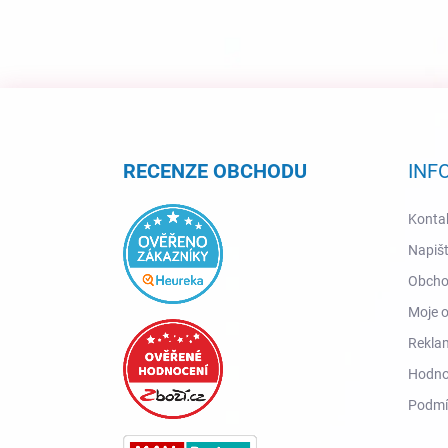
Z
á
p
a
RECENZE OBCHODU
INF
t
í
Konta
Napiš
Obcho
Moje 
Reklam
Hodno
Podmí