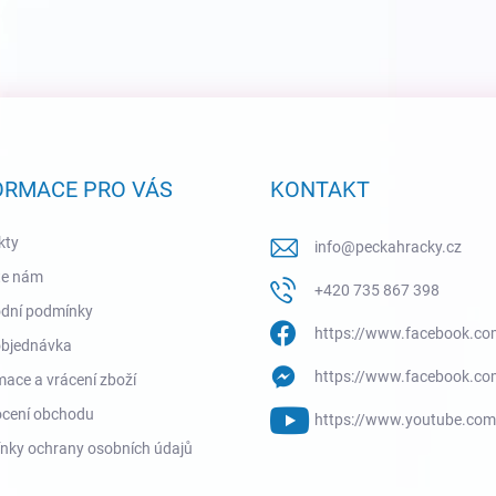
ORMACE PRO VÁS
KONTAKT
kty
info
@
peckahracky.cz
te nám
+420 735 867 398
dní podmínky
https://www.facebook.co
objednávka
https://www.facebook.co
ace a vrácení zboží
cení obchodu
https://www.youtube.co
nky ochrany osobních údajů