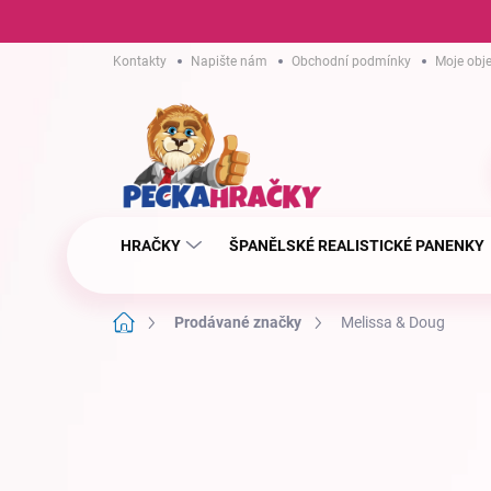
Přejít
Kontakty
Napište nám
Obchodní podmínky
Moje obj
na
obsah
HRAČKY
ŠPANĚLSKÉ REALISTICKÉ PANENKY
Domů
Prodávané značky
Melissa & Doug