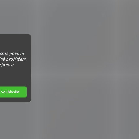
jsme povinni
né prohlížení
výkon a
Souhlasím