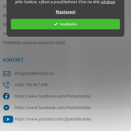
jeho funkce, výkon a použitelnost.Více na této
stránce
.
Obchodní podmínky
Nastavení
Moje objednávka
Souhlasím
Reklamace a vrácení zboží
Hodnocení obchodu
Podmínky ochrany osobních údajů
KONTAKT
info
@
peckahracky.cz
+420 735 867 398
https://www.facebook.com/Peckahracky/
https://www.facebook.com/Peckahracky/
https://www.youtube.com/@peckahracky