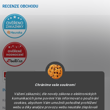
t
í
RECENZE OBCHODU
Chráníme vaše soukromí
INFORMACE PRO VÁS
Vážení zákazníci, dle novely zákona o elektronických
komunikacích jsme povinni Vás informovat o používání
Kontakty
cookies, abychom Vám umožnili pohodlné prohlížení
webu a díky analýze provozu webu neustále zlepšovali
Napište nám