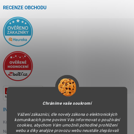
t
í
RECENZE OBCHODU
Chráníme vaše soukromí
INFORMACE PRO VÁS
Vážení zákazníci, dle novely zákona o elektronických
komunikacích jsme povinni Vás informovat o používání
Kontakty
cookies, abychom Vám umožnili pohodlné prohlížení
webu a díky analýze provozu webu neustále zlepšovali
Napište nám