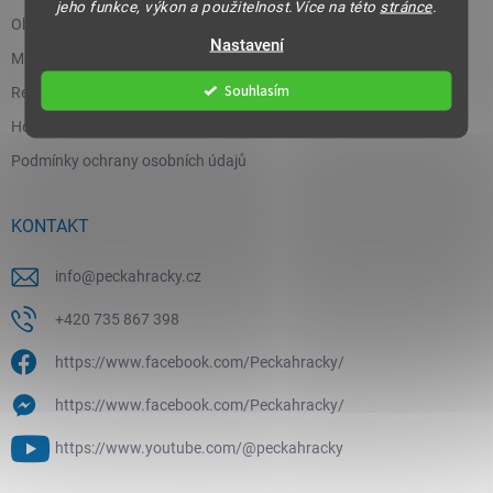
jeho funkce, výkon a použitelnost.Více na této
stránce
.
Obchodní podmínky
Nastavení
Moje objednávka
Souhlasím
Reklamace a vrácení zboží
Hodnocení obchodu
Podmínky ochrany osobních údajů
KONTAKT
info
@
peckahracky.cz
+420 735 867 398
https://www.facebook.com/Peckahracky/
https://www.facebook.com/Peckahracky/
https://www.youtube.com/@peckahracky