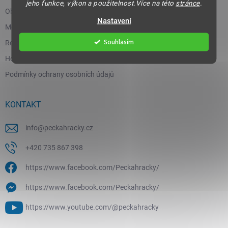
jeho funkce, výkon a použitelnost.Více na této
stránce
.
Obchodní podmínky
Nastavení
Moje objednávka
Souhlasím
Reklamace a vrácení zboží
Hodnocení obchodu
Podmínky ochrany osobních údajů
KONTAKT
info
@
peckahracky.cz
+420 735 867 398
https://www.facebook.com/Peckahracky/
https://www.facebook.com/Peckahracky/
https://www.youtube.com/@peckahracky