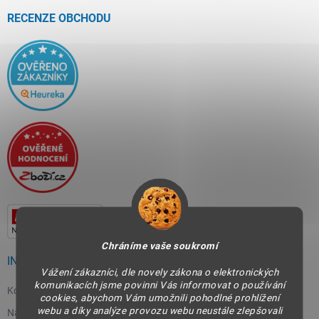
t
í
RECENZE OBCHODU
Chráníme vaše soukromí
INFORMACE PRO VÁS
Vážení zákazníci, dle novely zákona o elektronických
komunikacích jsme povinni Vás informovat o používání
Kontakty
cookies, abychom Vám umožnili pohodlné prohlížení
webu a díky analýze provozu webu neustále zlepšovali
Napište nám