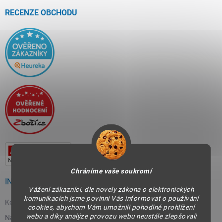
t
í
RECENZE OBCHODU
Chráníme vaše soukromí
INFORMACE PRO VÁS
Vážení zákazníci, dle novely zákona o elektronických
komunikacích jsme povinni Vás informovat o používání
Kontakty
cookies, abychom Vám umožnili pohodlné prohlížení
webu a díky analýze provozu webu neustále zlepšovali
Napište nám