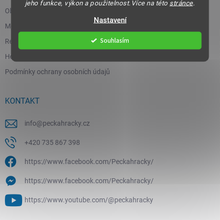
jeho funkce, výkon a použitelnost.Více na této
stránce
.
Obchodní podmínky
Nastavení
Moje objednávka
Souhlasím
Reklamace a vrácení zboží
Hodnocení obchodu
Podmínky ochrany osobních údajů
KONTAKT
info
@
peckahracky.cz
+420 735 867 398
https://www.facebook.com/Peckahracky/
https://www.facebook.com/Peckahracky/
https://www.youtube.com/@peckahracky