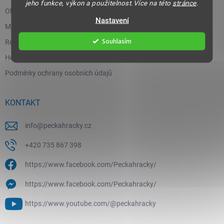
jeho funkce, výkon a použitelnost.Více na této
stránce
.
Obchodní podmínky
Nastavení
Moje objednávka
Souhlasím
Reklamace a vrácení zboží
Hodnocení obchodu
Podmínky ochrany osobních údajů
KONTAKT
info
@
peckahracky.cz
+420 735 867 398
https://www.facebook.com/Peckahracky/
https://www.facebook.com/Peckahracky/
https://www.youtube.com/@peckahracky