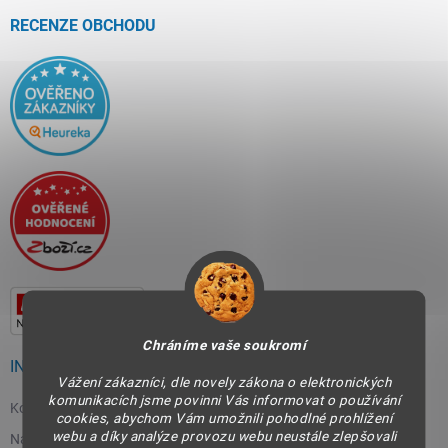
t
í
RECENZE OBCHODU
Chráníme vaše soukromí
INFORMACE PRO VÁS
Vážení zákazníci, dle novely zákona o elektronických
komunikacích jsme povinni Vás informovat o používání
Kontakty
cookies, abychom Vám umožnili pohodlné prohlížení
webu a díky analýze provozu webu neustále zlepšovali
Napište nám