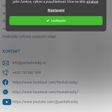
jeho funkce, výkon a použitelnost.Více na této
stránce
.
Obchodní podmínky
Nastavení
Moje objednávka
Souhlasím
Reklamace a vrácení zboží
Hodnocení obchodu
Podmínky ochrany osobních údajů
KONTAKT
info
@
peckahracky.cz
+420 735 867 398
https://www.facebook.com/Peckahracky/
https://www.facebook.com/Peckahracky/
https://www.youtube.com/@peckahracky