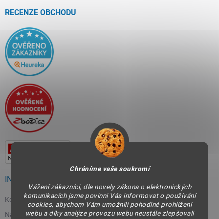
t
í
RECENZE OBCHODU
Chráníme vaše soukromí
INFORMACE PRO VÁS
Vážení zákazníci, dle novely zákona o elektronických
komunikacích jsme povinni Vás informovat o používání
Kontakty
cookies, abychom Vám umožnili pohodlné prohlížení
webu a díky analýze provozu webu neustále zlepšovali
Napište nám