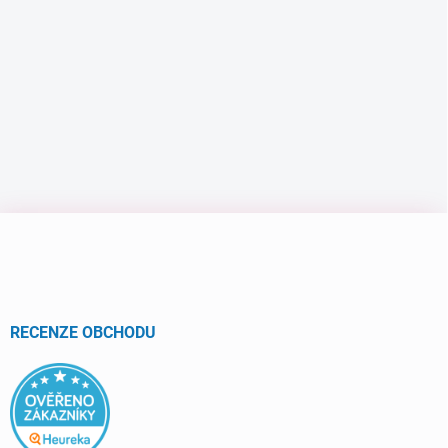
Z
á
p
a
t
í
RECENZE OBCHODU