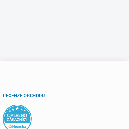
Z
á
p
a
t
í
RECENZE OBCHODU