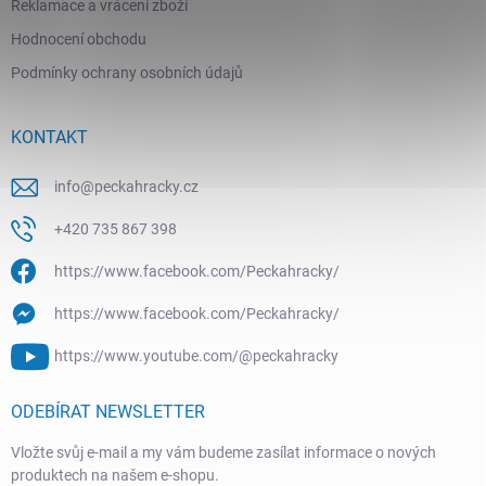
Reklamace a vrácení zboží
Hodnocení obchodu
Podmínky ochrany osobních údajů
KONTAKT
info
@
peckahracky.cz
+420 735 867 398
https://www.facebook.com/Peckahracky/
https://www.facebook.com/Peckahracky/
https://www.youtube.com/@peckahracky
ODEBÍRAT NEWSLETTER
Vložte svůj e-mail a my vám budeme zasílat informace o nových
produktech na našem e-shopu.