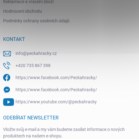
Reklamace a vrácení zboží
Hodnocení obchodu
Podmínky ochrany osobních údajů
KONTAKT
info
@
peckahracky.cz
+420 735 867 398
https://www.facebook.com/Peckahracky/
https://www.facebook.com/Peckahracky/
https://www.youtube.com/@peckahracky
ODEBÍRAT NEWSLETTER
Vložte svůj e-mail a my vám budeme zasílat informace o nových
produktech na našem e-shopu.