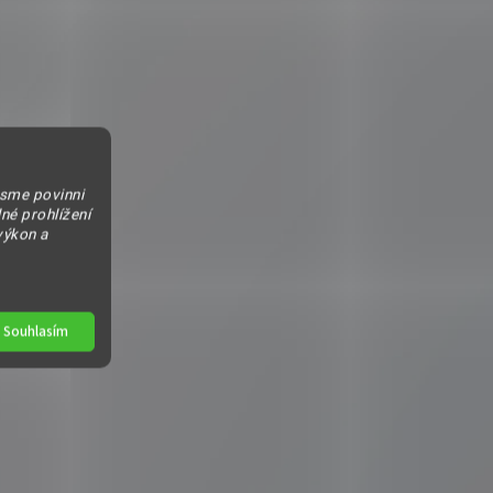
jsme povinni
né prohlížení
výkon a
Souhlasím