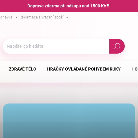
Doprava zdarma při nákupu nad 1500 Kč !!!
ednávka
Reklamace a vrácení zboží
Hodnocení obchodu
Podmínky ochra
Hledat
ZDRAVÉ TĚLO
HRAČKY OVLÁDANÉ POHYBEM RUKY
HO