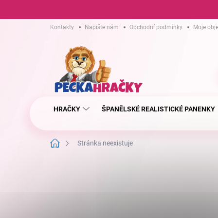
Přejít
Kontakty
Napište nám
Obchodní podmínky
Moje obj
na
obsah
HRAČKY
ŠPANĚLSKÉ REALISTICKÉ PANENKY
Domů
Stránka neexistuje