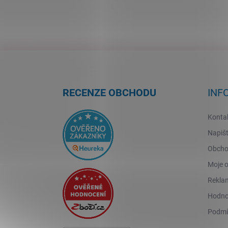
Z
á
p
a
RECENZE OBCHODU
INF
t
í
Konta
Napiš
Obcho
Moje 
Reklam
Hodno
Podmí