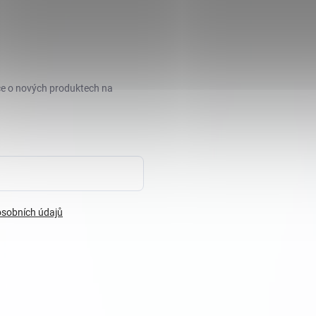
ce o nových produktech na
sobních údajů
razena.