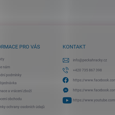
ORMACE PRO VÁS
KONTAKT
kty
info
@
peckahracky.cz
te nám
+420 735 867 398
dní podmínky
https://www.facebook.co
objednávka
https://www.facebook.co
ace a vrácení zboží
cení obchodu
https://www.youtube.co
nky ochrany osobních údajů