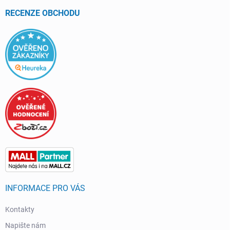
t
í
RECENZE OBCHODU
INFORMACE PRO VÁS
Kontakty
Napište nám