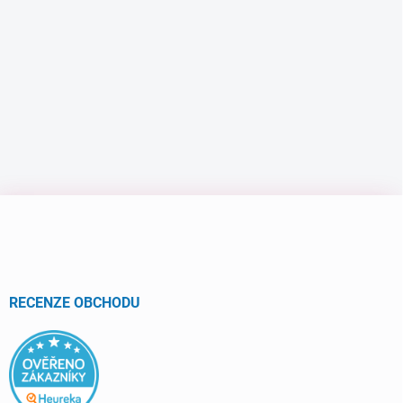
Z
á
p
a
t
í
RECENZE OBCHODU