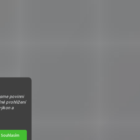
jsme povinni
né prohlížení
výkon a
Souhlasím