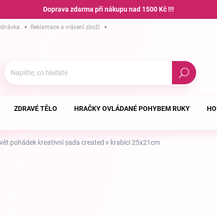
Doprava zdarma při nákupu nad 1500 Kč !!!
ednávka
Reklamace a vrácení zboží
Hodnocení obchodu
Podmínky ochra
Hledat
ZDRAVÉ TĚLO
HRAČKY OVLÁDANÉ POHYBEM RUKY
HO
 svět pohádek kreativní sada created v krabici 25x21cm