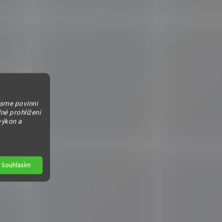
jsme povinni
né prohlížení
výkon a
Souhlasím