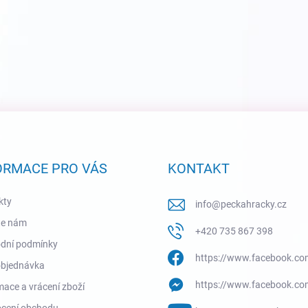
ORMACE PRO VÁS
KONTAKT
kty
info
@
peckahracky.cz
te nám
+420 735 867 398
dní podmínky
https://www.facebook.co
objednávka
https://www.facebook.co
ace a vrácení zboží