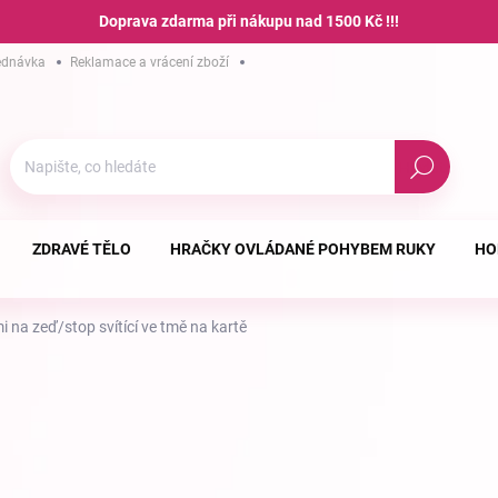
Doprava zdarma při nákupu nad 1500 Kč !!!
ednávka
Reklamace a vrácení zboží
Hodnocení obchodu
Podmínky ochra
Hledat
ZDRAVÉ TĚLO
HRAČKY OVLÁDANÉ POHYBEM RUKY
HO
i na zeď/stop svítící ve tmě na kartě