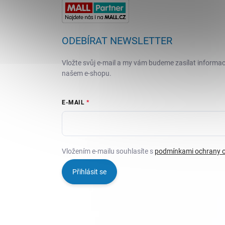
ODEBÍRAT NEWSLETTER
Vložte svůj e-mail a my vám budeme zasílat informa
našem e-shopu.
E-MAIL
Vložením e-mailu souhlasíte s
podmínkami ochrany o
Přihlásit se
Copyright 2026
PECKAHRAČKY.CZ
. Všechna práva vyh