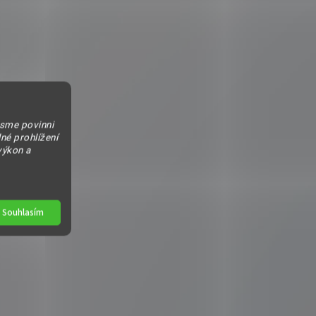
jsme povinni
né prohlížení
výkon a
Souhlasím