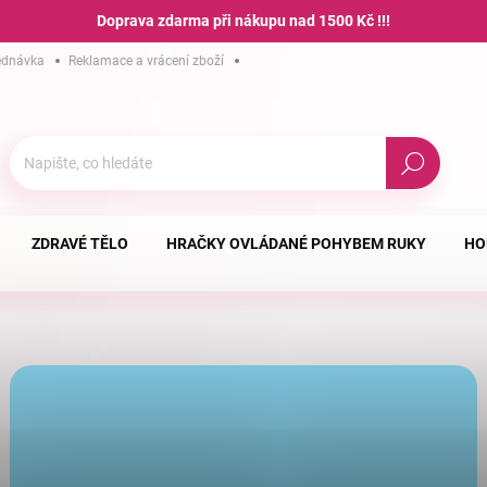
Doprava zdarma při nákupu nad 1500 Kč !!!
ednávka
Reklamace a vrácení zboží
Hodnocení obchodu
Podmínky ochra
Hledat
ZDRAVÉ TĚLO
HRAČKY OVLÁDANÉ POHYBEM RUKY
HO