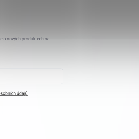
ce o nových produktech na
sobních údajů
razena.