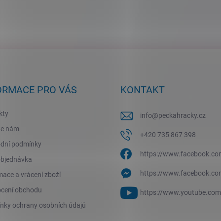
ORMACE PRO VÁS
KONTAKT
kty
info
@
peckahracky.cz
te nám
+420 735 867 398
dní podmínky
https://www.facebook.co
objednávka
https://www.facebook.co
ace a vrácení zboží
cení obchodu
https://www.youtube.co
nky ochrany osobních údajů