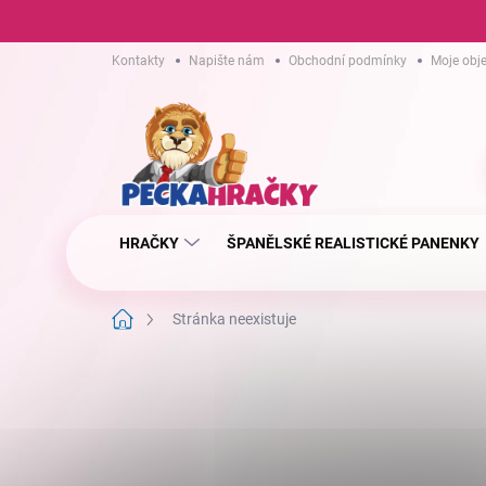
Přejít
Kontakty
Napište nám
Obchodní podmínky
Moje obj
na
obsah
HRAČKY
ŠPANĚLSKÉ REALISTICKÉ PANENKY
Domů
Stránka neexistuje