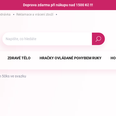
Doprava zdarma při nákupu nad 1500 Kč !!!
ednávka
Reklamace a vrácení zboží
Hodnocení obchodu
Podmínky ochra
Hledat
ZDRAVÉ TĚLO
HRAČKY OVLÁDANÉ POHYBEM RUKY
HO
m 50ks ve svazku