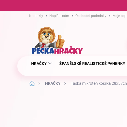
Přejít
Kontakty
Napište nám
Obchodní podmínky
Moje obj
na
obsah
HRAČKY
ŠPANĚLSKÉ REALISTICKÉ PANENKY
Domů
HRAČKY
Taška mikroten košilka 28x57c