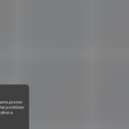
jsme povinni
né prohlížení
výkon a