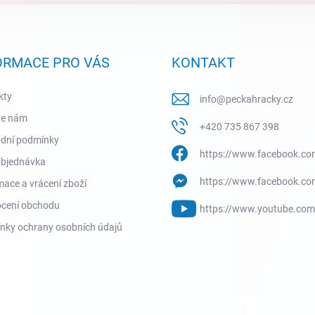
ORMACE PRO VÁS
KONTAKT
kty
info
@
peckahracky.cz
te nám
+420 735 867 398
dní podmínky
https://www.facebook.co
objednávka
https://www.facebook.co
ace a vrácení zboží
cení obchodu
https://www.youtube.co
nky ochrany osobních údajů