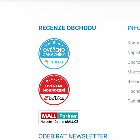
Z
á
p
a
RECENZE OBCHODU
INF
t
í
Konta
Napiš
Obcho
Moje 
Reklam
Hodno
Podmí
ODEBÍRAT NEWSLETTER