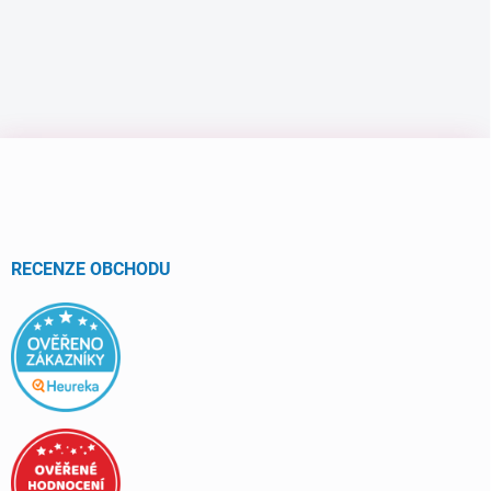
Z
á
p
a
t
í
RECENZE OBCHODU