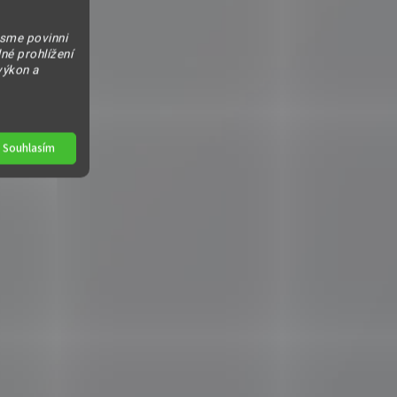
jsme povinni
né prohlížení
výkon a
Souhlasím