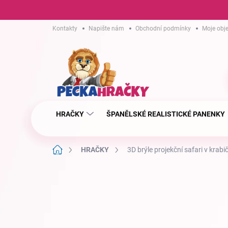
Přejít
Kontakty
Napište nám
Obchodní podmínky
Moje obj
na
obsah
HRAČKY
ŠPANĚLSKÉ REALISTICKÉ PANENKY
Domů
HRAČKY
3D brýle projekční safari v kra