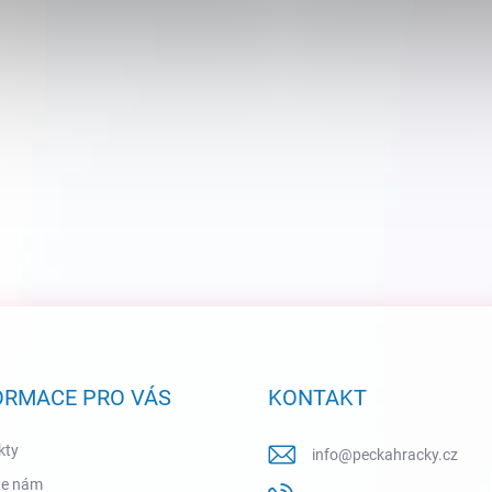
ORMACE PRO VÁS
KONTAKT
kty
info
@
peckahracky.cz
te nám