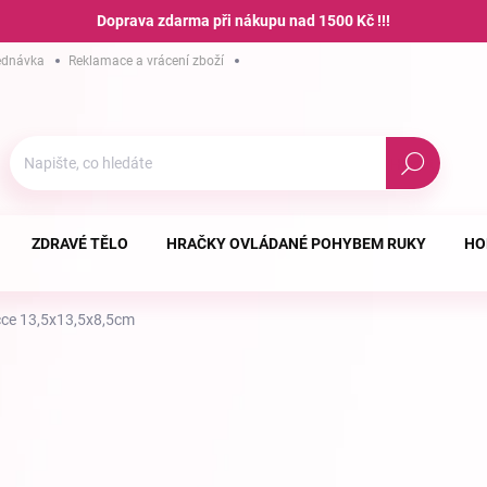
Doprava zdarma při nákupu nad 1500 Kč !!!
ednávka
Reklamace a vrácení zboží
Hodnocení obchodu
Podmínky ochra
Hledat
ZDRAVÉ TĚLO
HRAČKY OVLÁDANÉ POHYBEM RUKY
HO
bičce 13,5x13,5x8,5cm