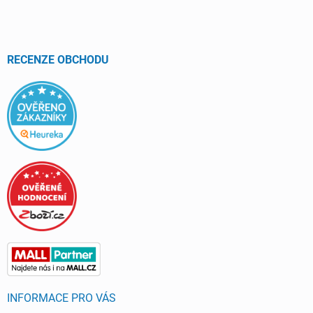
p
a
t
í
RECENZE OBCHODU
INFORMACE PRO VÁS