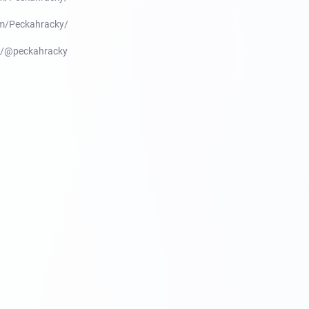
m/Peckahracky/
m/@peckahracky