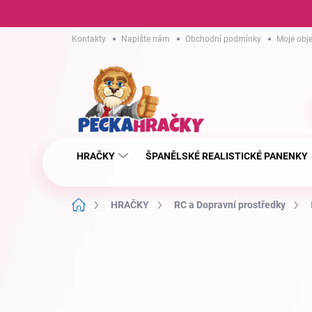
Přejít
Kontakty
Napište nám
Obchodní podmínky
Moje obj
na
obsah
HRAČKY
ŠPANĚLSKÉ REALISTICKÉ PANENKY
Domů
HRAČKY
RC a Dopravní prostředky