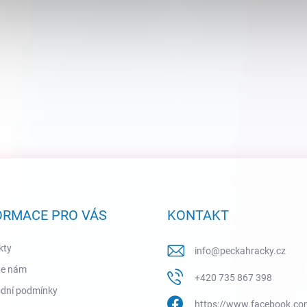
ORMACE PRO VÁS
KONTAKT
kty
info
@
peckahracky.cz
te nám
+420 735 867 398
dní podmínky
https://www.facebook.co