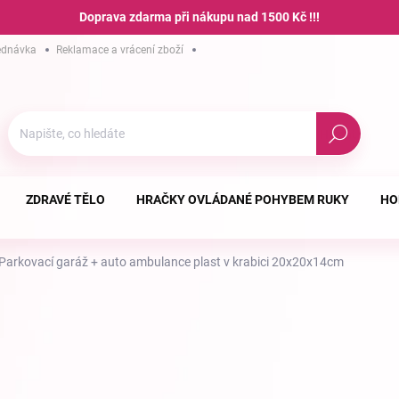
Doprava zdarma při nákupu nad 1500 Kč !!!
ednávka
Reklamace a vrácení zboží
Hodnocení obchodu
Podmínky ochra
Hledat
ZDRAVÉ TĚLO
HRAČKY OVLÁDANÉ POHYBEM RUKY
HO
Parkovací garáž + auto ambulance plast v krabici 20x20x14cm