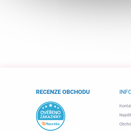
Z
á
p
a
RECENZE OBCHODU
INF
t
í
Konta
Napiš
Obcho