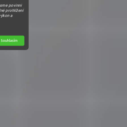
jsme povinni
né prohlížení
výkon a
Souhlasím