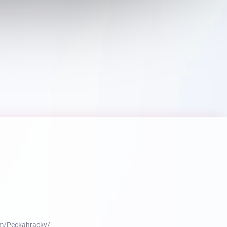
m/Peckahracky/