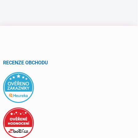
Z
á
p
a
t
í
RECENZE OBCHODU