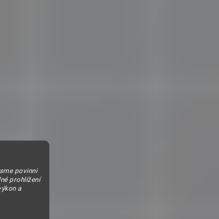
jsme povinni
né prohlížení
výkon a