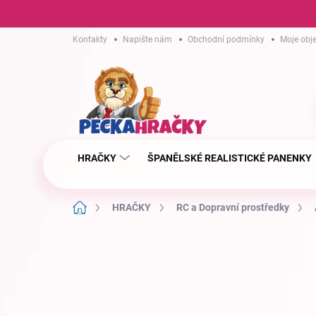
Přejít
Kontakty
Napište nám
Obchodní podmínky
Moje obj
na
obsah
HRAČKY
ŠPANĚLSKÉ REALISTICKÉ PANENKY
Domů
HRAČKY
RC a Dopravní prostředky