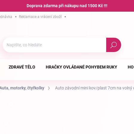
Doprava zdarma při nákupu nad 1500 Kč !!!
ednávka
Reklamace a vrácení zboží
Hodnocení obchodu
Podmínky ochra
Hledat
ZDRAVÉ TĚLO
HRAČKY OVLÁDANÉ POHYBEM RUKY
HO
Auta, motorky, čtyřkolky
Auto závodní mini kov/plast 7cm na volný 