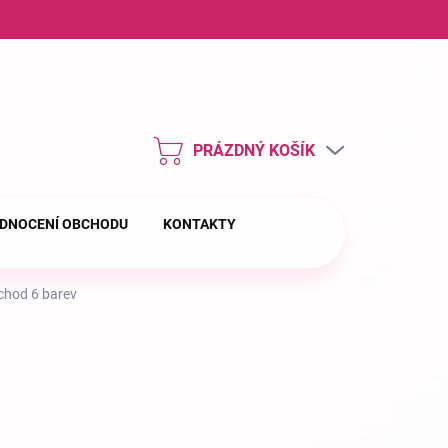
ny osobních údajů
PRÁZDNÝ KOŠÍK
NÁKUPNÍ
KOŠÍK
DNOCENÍ OBCHODU
KONTAKTY
chod 6 barev